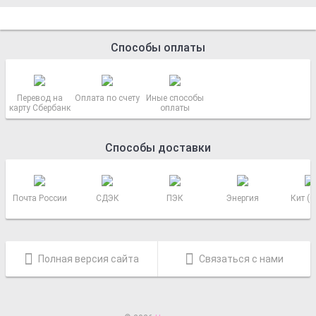
Способы оплаты
Перевод на
Оплата по счету
Иные способы
карту Сбербанк
оплаты
Способы доставки
Почта России
СДЭК
ПЭК
Энергия
Кит (
Полная версия сайта
Связаться с нами