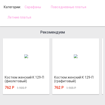
Категории:
Сарафаны
Повседневные платья
Летние платья
Рекомендуем
Костюм женский К 129-П
Костюм женский К 129-П
(фиолетовый)
(графитовый)
762
Р
762
Р
1 905
Р
1 905
Р