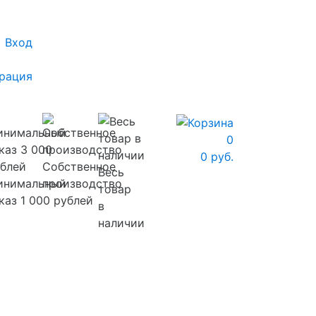
Вход
рация
0
0 руб.
Собственное
Весь
инимальный
производство
товар
каз 1 000 рублей
в
наличии