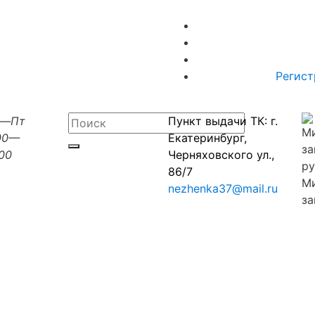
Регист
н—Пт
Пункт выдачи ТК: г.
00—
Екатеринбург,
:00
Черняховского ул.,
86/7
М
nezhenka37@mail.ru
за