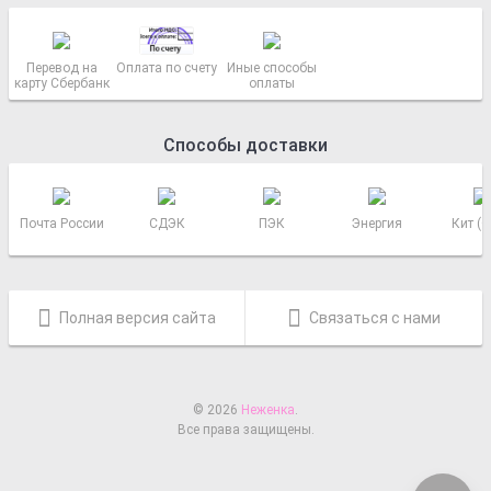
Перевод на
Оплата по счету
Иные способы
карту Сбербанк
оплаты
Способы доставки
Почта России
СДЭК
ПЭК
Энергия
Кит (
Полная версия сайта
Связаться с нами
© 2026
Неженка
.
Все права защищены.