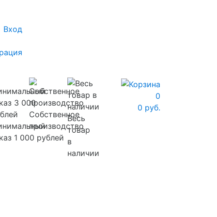
Вход
рация
0
0 руб.
Собственное
Весь
инимальный
производство
товар
каз 1 000 рублей
в
наличии