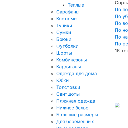
Сорти
Теплые
По по
Сарафаны
По у
Костюмы
По в
Туники
По н
Сумки
По н
Брюки
По ре
Футболки
16 то
Шорты
Комбинезоны
Кардиганы
Одежда для дома
Юбки
Толстовки
Свитшоты
Пляжная одежда
Нижнее белье
Большие размеры
Для беременных