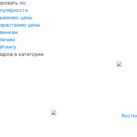
ровать по:
пулярности
быванию цены
озрастанию цены
овинкам
аличию
йтингу
варов в категории