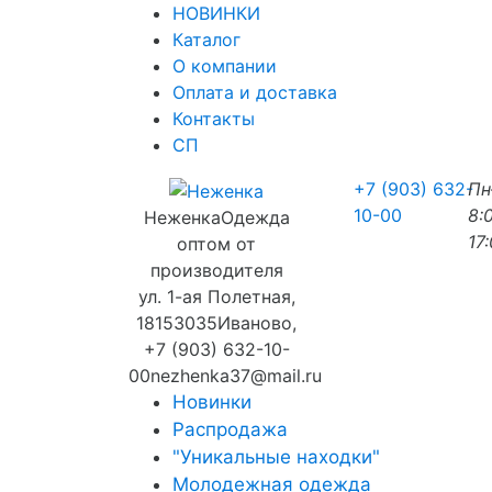
НОВИНКИ
Каталог
О компании
Оплата и доставка
Контакты
СП
+7 (903) 632-
П
10-00
8:
Неженка
Одежда
17
оптом от
производителя
ул. 1-ая Полетная,
18
153035
Иваново
,
+7 (903) 632-10-
00
nezhenka37@mail.ru
Новинки
Распродажа
"Уникальные находки"
Молодежная одежда