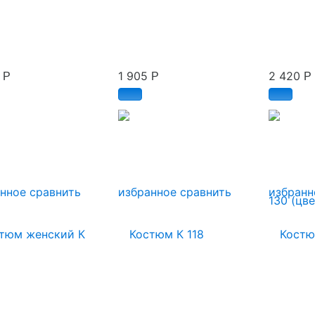
0
1 905
2 420
Р
Р
Р
анное
сравнить
избранное
сравнить
избранн