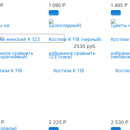
0
1 090
1 465
Р
Р
Р
ы на
(шоколадный)
(цветы 
м женский К 123
Костюм К 118 (черный)
Костюм 
2530 руб.
анное
сравнить
избранное
сравнить
избранн
5
2 225
2 530
Р
Р
Р
оловом)