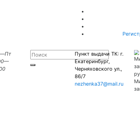
Регист
н—Пт
Пункт выдачи ТК: г.
00—
Екатеринбург,
:00
Черняховского ул.,
86/7
М
nezhenka37@mail.ru
за