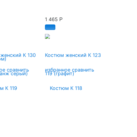
1 465
Р
женский К 130
Костюм женский К 123
ое
сравнить
избранное
сравнить