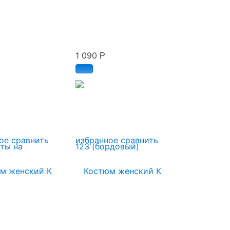
1 090
Р
ое
сравнить
избранное
сравнить