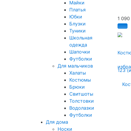
Майки
Платья
Юбки
1 09
Блузки
Туники
Школьная
одежда
Шапочки
Костю
Футболки
Для мальчиков
избр
Халаты
Костюмы
Брюки
Свитшоты
Толстовки
Водолазки
Футболки
Для дома
Носки