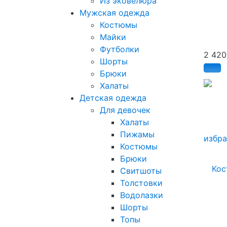
Из эковелюра
Мужская одежда
Костюмы
Майки
Футболки
2 42
Шорты
Брюки
Халаты
Детская одежда
Для девочек
Халаты
Пижамы
избр
Костюмы
Брюки
Свитшоты
Толстовки
Водолазки
Шорты
Топы