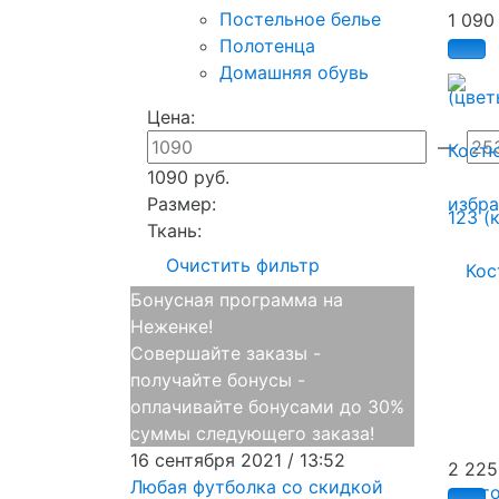
Постельное белье
1 09
Полотенца
Домашняя обувь
(цвет
Цена:
—
Костю
1090 руб.
Размер:
избр
Ткань:
Очистить фильтр
Бонусная программа на
Неженке!
Совершайте заказы -
получайте бонусы -
оплачивайте бонусами до 30%
суммы следующего заказа!
16 сентября 2021 / 13:52
2 22
Любая футболка со скидкой
мент