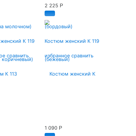
2 225
Р
на молочном)
(бордовый)
женский К 119
Костюм женский К 119
ое
сравнить
избранное
сравнить
1 090
Р