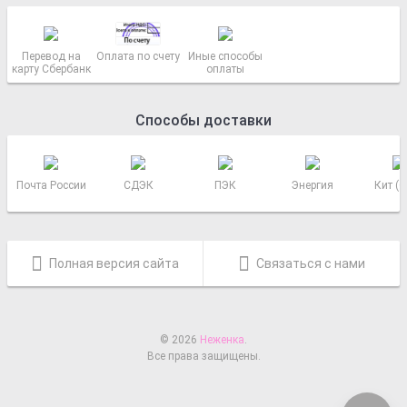
Перевод на
Оплата по счету
Иные способы
карту Сбербанк
оплаты
Способы доставки
Почта России
СДЭК
ПЭК
Энергия
Кит (
Полная версия сайта
Связаться с нами
© 2026
Неженка
.
Все права защищены.