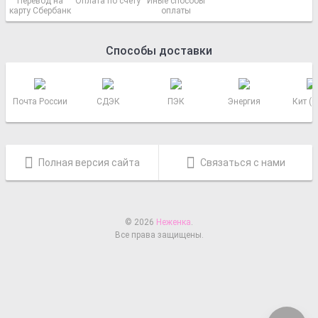
Перевод на
Оплата по счету
Иные способы
карту Сбербанк
оплаты
Способы доставки
Почта России
СДЭК
ПЭК
Энергия
Кит (
Полная версия сайта
Связаться с нами
© 2026
Неженка
.
Все права защищены.