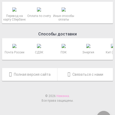
Перевод на
Оплата по счету
Иные способы
карту Сбербанк
оплаты
Способы доставки
Почта России
СДЭК
ПЭК
Энергия
Кит (
Полная версия сайта
Связаться с нами
© 2026
Неженка
.
Все права защищены.