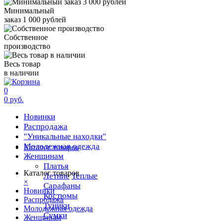
Минимальный
заказ 1 000 рублей
Собственное
производство
Весь товар
в наличии
0
0 руб.
Новинки
Распродажа
"Уникальные находки"
Молодежная одежда
Каталог товаров
Женщинам
Платья
Каталог товаров
Летние
Теплые
×
Сарафаны
Новинки
Костюмы
Распродажа
Туники
Молодежная одежда
Сумки
Женщинам