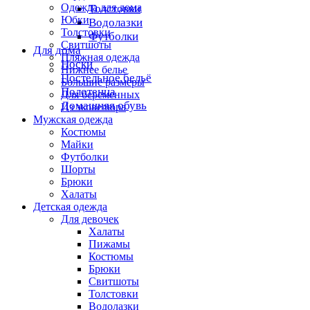
Одежда для дома
Толстовки
Юбки
Водолазки
Толстовки
Футболки
Свитшоты
Для дома
Пляжная одежда
Носки
Нижнее белье
Постельное бельё
Большие размеры
Полотенца
Для беременных
Домашняя обувь
Из эковелюра
Мужская одежда
Костюмы
Майки
Футболки
Шорты
Брюки
Халаты
Детская одежда
Для девочек
Халаты
Пижамы
Костюмы
Брюки
Свитшоты
Толстовки
Водолазки