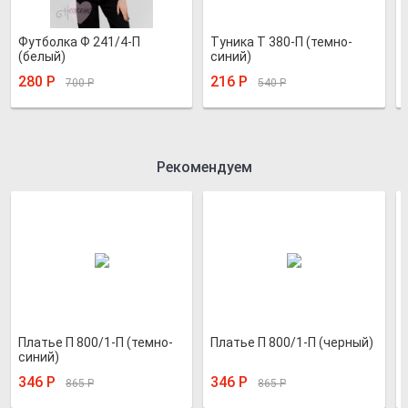
Футболка Ф 241/4-П
Туника Т 380-П (темно-
(белый)
синий)
280
Р
216
Р
700
Р
540
Р
Рекомендуем
Платье П 800/1-П (темно-
Платье П 800/1-П (черный)
синий)
346
Р
346
Р
865
Р
865
Р